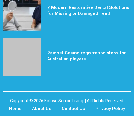
7 Modern Restorative Dental Solutions
for Missing or Damaged Teeth
Rainbet Casino registration steps for
Australian players
Copyright © 2026 Eclipse Senior Living | All Rights Reserved.
Home
About Us
Contact Us
Privacy Policy