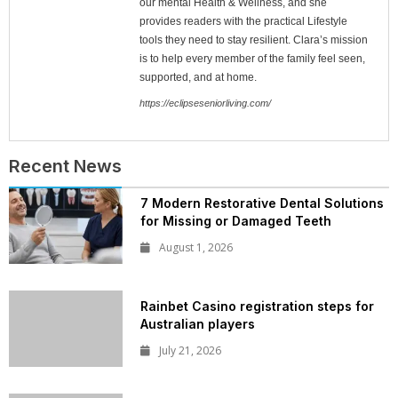
our mental Health & Wellness, and she
provides readers with the practical Lifestyle
tools they need to stay resilient. Clara’s mission
is to help every member of the family feel seen,
supported, and at home.
https://eclipseseniorliving.com/
Recent News
7 Modern Restorative Dental Solutions
for Missing or Damaged Teeth
August 1, 2026
Rainbet Casino registration steps for
Australian players
July 21, 2026