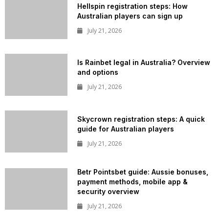
Hellspin registration steps: How
Australian players can sign up
July 21, 2026
Is Rainbet legal in Australia? Overview
and options
July 21, 2026
Skycrown registration steps: A quick
guide for Australian players
July 21, 2026
Betr Pointsbet guide: Aussie bonuses,
payment methods, mobile app &
security overview
July 21, 2026