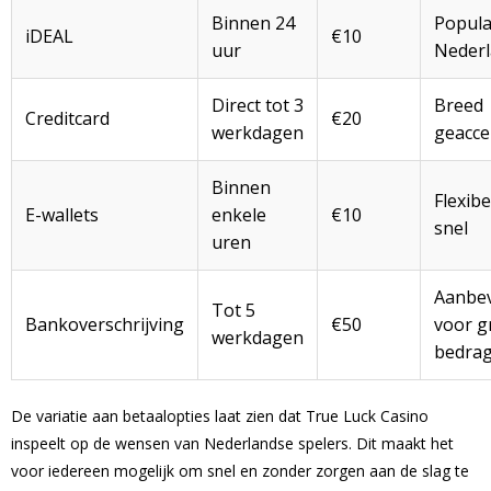
Binnen 24
Popula
iDEAL
€10
uur
Neder
Direct tot 3
Breed
Creditcard
€20
werkdagen
geacce
Binnen
Flexibe
E-wallets
enkele
€10
snel
uren
Aanbe
Tot 5
Bankoverschrijving
€50
voor g
werkdagen
bedra
De variatie aan betaalopties laat zien dat True Luck Casino
inspeelt op de wensen van Nederlandse spelers. Dit maakt het
voor iedereen mogelijk om snel en zonder zorgen aan de slag te