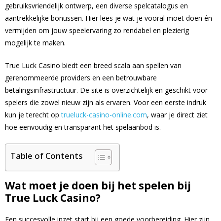
gebruiksvriendelijk ontwerp, een diverse spelcatalogus en
aantrekkelijke bonussen. Hier lees je wat je vooral moet doen én
vermijden om jouw speelervaring zo rendabel en plezierig
mogelijk te maken.
True Luck Casino biedt een breed scala aan spellen van
gerenommeerde providers en een betrouwbare
betalingsinfrastructuur. De site is overzichtelijk en geschikt voor
spelers die zowel nieuw zijn als ervaren. Voor een eerste indruk
kun je terecht op
trueluck-casino-online.com
, waar je direct ziet
hoe eenvoudig en transparant het spelaanbod is.
Table of Contents
Wat moet je doen bij het spelen bij
True Luck Casino?
Een succesvolle inzet start bij een goede voorbereiding. Hier zijn