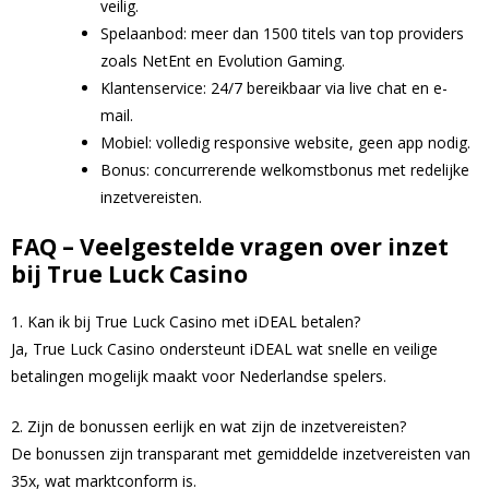
veilig.
Spelaanbod: meer dan 1500 titels van top providers
zoals NetEnt en Evolution Gaming.
Klantenservice: 24/7 bereikbaar via live chat en e-
mail.
Mobiel: volledig responsive website, geen app nodig.
Bonus: concurrerende welkomstbonus met redelijke
inzetvereisten.
FAQ – Veelgestelde vragen over inzet
bij True Luck Casino
1. Kan ik bij True Luck Casino met iDEAL betalen?
Ja, True Luck Casino ondersteunt iDEAL wat snelle en veilige
betalingen mogelijk maakt voor Nederlandse spelers.
2. Zijn de bonussen eerlijk en wat zijn de inzetvereisten?
De bonussen zijn transparant met gemiddelde inzetvereisten van
35x, wat marktconform is.