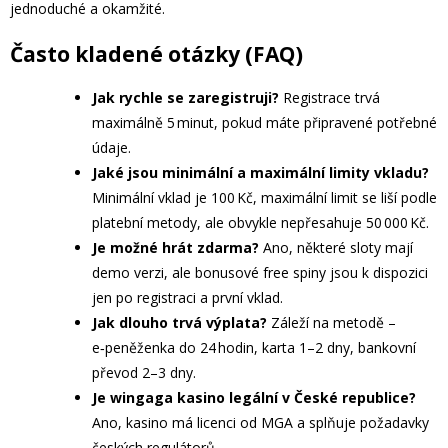
jednoduché a okamžité.
Často kladené otázky (FAQ)
Jak rychle se zaregistruji?
Registrace trvá
maximálně 5 minut, pokud máte připravené potřebné
údaje.
Jaké jsou minimální a maximální limity vkladu?
Minimální vklad je 100 Kč, maximální limit se liší podle
platební metody, ale obvykle nepřesahuje 50 000 Kč.
Je možné hrát zdarma?
Ano, některé sloty mají
demo verzi, ale bonusové free spiny jsou k dispozici
jen po registraci a první vklad.
Jak dlouho trvá výplata?
Záleží na metodě –
e‑peněženka do 24 hodin, karta 1–2 dny, bankovní
převod 2–3 dny.
Je wingaga kasino legální v České republice?
Ano, kasino má licenci od MGA a splňuje požadavky
českých regulátorů.