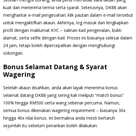
kuat dan menerima terma serta syarat. Seterusnya, DK88 akan
menghantar e‑mail pengesahan; klik pautan dalam e‑mail tersebut
untuk mengaktifkan akaun. Akhirnya, log masuk dan lengkapkan
profil dengan maklumat KYC – salinan kad pengenalan, bukti
alamat, serta selfie dengan kad. Proses ini biasanya selesai dalam
24 jam, tetapi boleh dipercepatkan dengan menghubungi
sokongan.
Bonus Selamat Datang & Syarat
Wagering
Setelah akaun disahkan, anda akan layak menerima bonus
selamat datang DK88 yang sering kali meliputi “match bonus”
100% hingga RM500 serta wang sebenar percuma. Namun,
semua bonus dikenakan wagering requirement – biasanya 30x
hingga 40x nilai bonus. Ini bermakna anda mesti bertaruh
sejumlah itu sebelum penarikan boleh dilakukan.