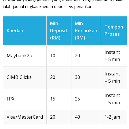
ialah jadual ringkas kaedah deposit vs penarikan:
Min
Min
Tempoh
Kaedah
Deposit
Penarikan
Proses
(RM)
(RM)
Instant
Maybank2u
10
20
– 5 min
Instant
CIMB Clicks
20
30
– 5 min
Instant
FPX
15
25
– 5 min
Visa/MasterCard
20
40
1‑2 jam