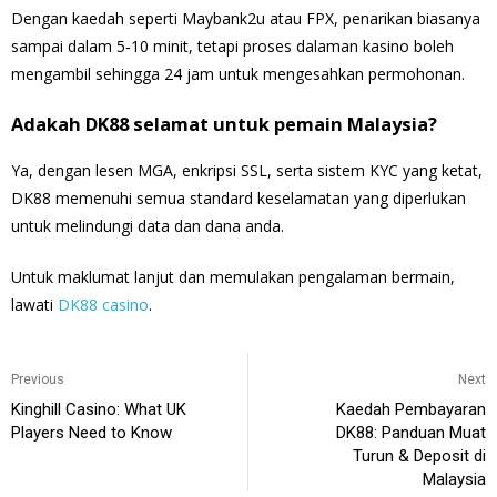
Dengan kaedah seperti Maybank2u atau FPX, penarikan biasanya
sampai dalam 5‑10 minit, tetapi proses dalaman kasino boleh
mengambil sehingga 24 jam untuk mengesahkan permohonan.
Adakah DK88 selamat untuk pemain Malaysia?
Ya, dengan lesen MGA, enkripsi SSL, serta sistem KYC yang ketat,
DK88 memenuhi semua standard keselamatan yang diperlukan
untuk melindungi data dan dana anda.
Untuk maklumat lanjut dan memulakan pengalaman bermain,
lawati
DK88 casino
.
Previous
Next
Kinghill Casino: What UK
Kaedah Pembayaran
Players Need to Know
DK88: Panduan Muat
Turun & Deposit di
Malaysia