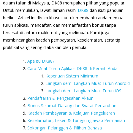
dalam talian di Malaysia, DK88 merupakan pilihan yang popular.
Untuk memulakan, lawati laman rasmi
DK88
dan ikuti panduan
berikut. Artikel ini direka khusus untuk membantu anda memuat
turun aplikasi, mendaftar, dan memanfaatkan bonus tanpa
tersesat di antara maklumat yang melimpah. Kami juga
membincangkan kaedah pembayaran, keselamatan, serta tip
praktikal yang sering diabaikan oleh pemula.
Apa itu DK88?
Cara Muat Turun Aplikasi DK88 di Peranti Anda
Keperluan Sistem Minimum
Langkah demi Langkah Muat Turun Android
Langkah demi Langkah Muat Turun iOS
Pendaftaran & Pengesahan Akaun
Bonus Selamat Datang dan Syarat Pertaruhan
Kaedah Pembayaran & Kelajuan Pengeluaran
Keselamatan, Lesen & Tanggungjawab Permainan
Sokongan Pelanggan & Pilihan Bahasa