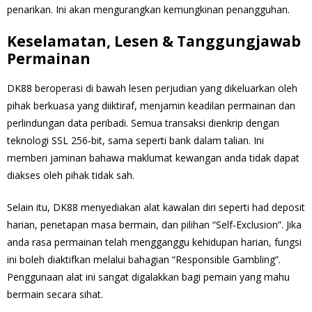
penarikan. Ini akan mengurangkan kemungkinan penangguhan.
Keselamatan, Lesen & Tanggungjawab
Permainan
DK88 beroperasi di bawah lesen perjudian yang dikeluarkan oleh
pihak berkuasa yang diiktiraf, menjamin keadilan permainan dan
perlindungan data peribadi. Semua transaksi dienkrip dengan
teknologi SSL 256‑bit, sama seperti bank dalam talian. Ini
memberi jaminan bahawa maklumat kewangan anda tidak dapat
diakses oleh pihak tidak sah.
Selain itu, DK88 menyediakan alat kawalan diri seperti had deposit
harian, penetapan masa bermain, dan pilihan “Self‑Exclusion”. Jika
anda rasa permainan telah mengganggu kehidupan harian, fungsi
ini boleh diaktifkan melalui bahagian “Responsible Gambling”.
Penggunaan alat ini sangat digalakkan bagi pemain yang mahu
bermain secara sihat.