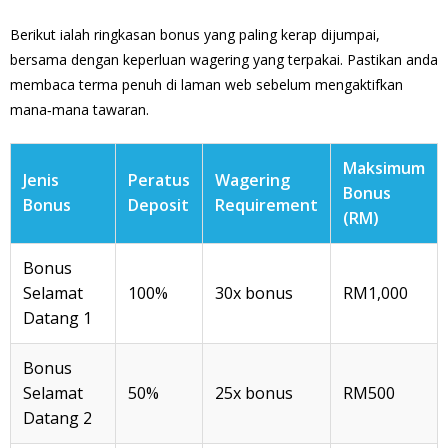
Berikut ialah ringkasan bonus yang paling kerap dijumpai,
bersama dengan keperluan wagering yang terpakai. Pastikan anda
membaca terma penuh di laman web sebelum mengaktifkan
mana‑mana tawaran.
Maksimum
Jenis
Peratus
Wagering
Bonus
Bonus
Deposit
Requirement
(RM)
Bonus
Selamat
100%
30x bonus
RM1,000
Datang 1
Bonus
Selamat
50%
25x bonus
RM500
Datang 2