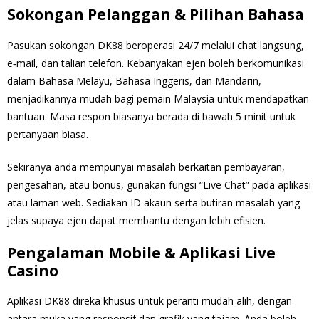
Sokongan Pelanggan & Pilihan Bahasa
Pasukan sokongan DK88 beroperasi 24/7 melalui chat langsung,
e‑mail, dan talian telefon. Kebanyakan ejen boleh berkomunikasi
dalam Bahasa Melayu, Bahasa Inggeris, dan Mandarin,
menjadikannya mudah bagi pemain Malaysia untuk mendapatkan
bantuan. Masa respon biasanya berada di bawah 5 minit untuk
pertanyaan biasa.
Sekiranya anda mempunyai masalah berkaitan pembayaran,
pengesahan, atau bonus, gunakan fungsi “Live Chat” pada aplikasi
atau laman web. Sediakan ID akaun serta butiran masalah yang
jelas supaya ejen dapat membantu dengan lebih efisien.
Pengalaman Mobile & Aplikasi Live
Casino
Aplikasi DK88 direka khusus untuk peranti mudah alih, dengan
antara muka yang responsif dan grafik yang tajam. Anda boleh