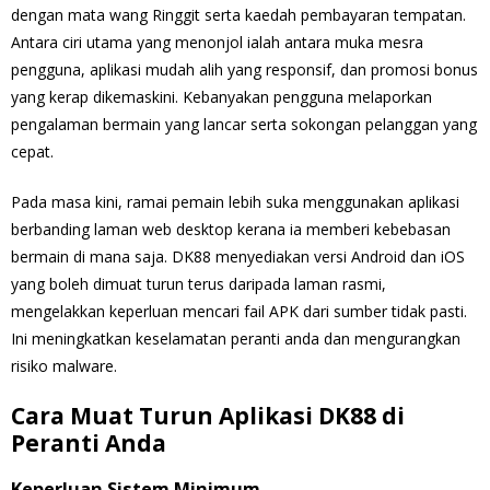
dengan mata wang Ringgit serta kaedah pembayaran tempatan.
Antara ciri utama yang menonjol ialah antara muka mesra
pengguna, aplikasi mudah alih yang responsif, dan promosi bonus
yang kerap dikemaskini. Kebanyakan pengguna melaporkan
pengalaman bermain yang lancar serta sokongan pelanggan yang
cepat.
Pada masa kini, ramai pemain lebih suka menggunakan aplikasi
berbanding laman web desktop kerana ia memberi kebebasan
bermain di mana saja. DK88 menyediakan versi Android dan iOS
yang boleh dimuat turun terus daripada laman rasmi,
mengelakkan keperluan mencari fail APK dari sumber tidak pasti.
Ini meningkatkan keselamatan peranti anda dan mengurangkan
risiko malware.
Cara Muat Turun Aplikasi DK88 di
Peranti Anda
Keperluan Sistem Minimum