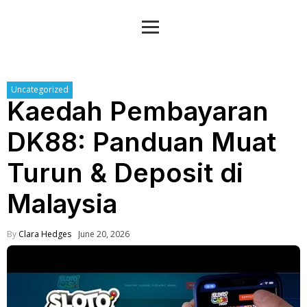
Uncategorized
Kaedah Pembayaran
DK88: Panduan Muat
Turun & Deposit di
Malaysia
By
Clara Hedges
June 20, 2026