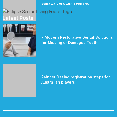
Вавада сегодня зеркало
Latest Posts
7 Modern Restorative Dental Solutions
for Missing or Damaged Teeth
Rainbet Casino registration steps for
Australian players