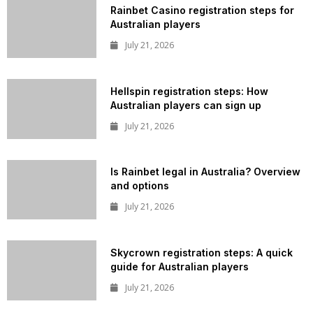
Rainbet Casino registration steps for
Australian players
July 21, 2026
Hellspin registration steps: How
Australian players can sign up
July 21, 2026
Is Rainbet legal in Australia? Overview
and options
July 21, 2026
Skycrown registration steps: A quick
guide for Australian players
July 21, 2026