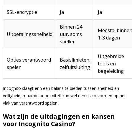
SSL-encryptie
Ja
Ja
Binnen 24
Meestal binne
Uitbetalingssnelheid
uur, soms
1-3 dagen
sneller
Uitgebreide
Opties verantwoord
Basislimieten,
tools en
spelen
zelfuitsluiting
begeleiding
Incognito slaagt erin een balans te bieden tussen snelheid en
veiligheid, maar de anonimiteit kan wel een risico vormen op het
vlak van verantwoord spelen.
Wat zijn de uitdagingen en kansen
voor Incognito Casino?