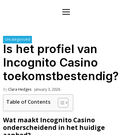
Uncategorized
Is het profiel van
Incognito Casino
toekomstbestendig?
By
Clara Hedges
January 3, 2026
Table of Contents
Wat maakt Incognito Casino
onderscheidend in het huidige