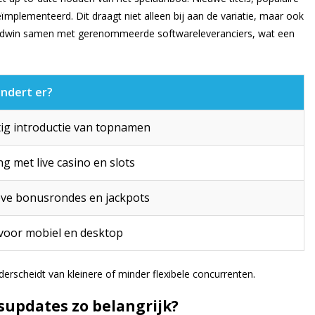
mplementeerd. Dit draagt niet alleen bij aan de variatie, maar ook
 Goldwin samen met gerenommeerde softwareleveranciers, wat een
ndert er?
ig introductie van topnamen
ng met live casino en slots
eve bonusrondes en jackpots
voor mobiel en desktop
erscheidt van kleinere of minder flexibele concurrenten.
supdates zo belangrijk?