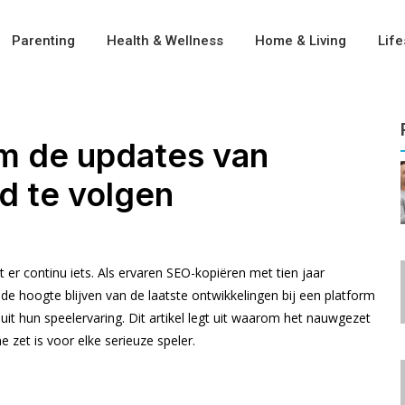
Parenting
Health & Wellness
Home & Living
Life
m de updates van
d te volgen
 er continu iets. Als ervaren SEO-kopiëren met tien jaar
p de hoogte blijven van de laatste ontwikkelingen bij een platform
uit hun speelervaring. Dit artikel legt uit waarom het nauwgezet
zet is voor elke serieuze speler.