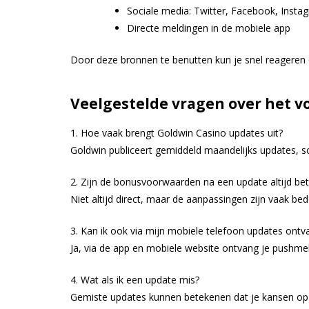
Sociale media: Twitter, Facebook, Insta
Directe meldingen in de mobiele app
Door deze bronnen te benutten kun je snel reageren 
Veelgestelde vragen over het v
1. Hoe vaak brengt Goldwin Casino updates uit?
Goldwin publiceert gemiddeld maandelijks updates, s
2. Zijn de bonusvoorwaarden na een update altijd bet
Niet altijd direct, maar de aanpassingen zijn vaak be
3. Kan ik ook via mijn mobiele telefoon updates ont
Ja, via de app en mobiele website ontvang je pushme
4. Wat als ik een update mis?
Gemiste updates kunnen betekenen dat je kansen op 