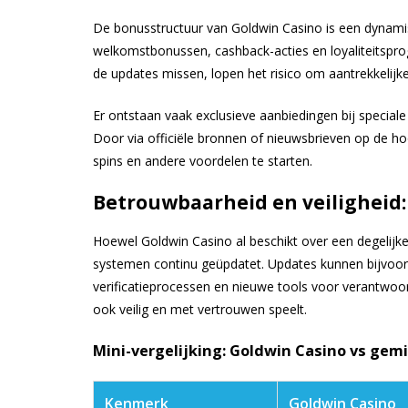
De bonusstructuur van Goldwin Casino is een dynam
welkomstbonussen, cashback-acties en loyaliteitspr
de updates missen, lopen het risico om aantrekkelijke
Er ontstaan vaak exclusieve aanbiedingen bij speciale 
Door via officiële bronnen of nieuwsbrieven op de hoo
spins en andere voordelen te starten.
Betrouwbaarheid en veiligheid
Hoewel Goldwin Casino al beschikt over een degelijk
systemen continu geüpdatet. Updates kunnen bijvoorb
verificatieprocessen en nieuwe tools voor verantwoord
ook veilig en met vertrouwen speelt.
Mini-vergelijking: Goldwin Casino vs ge
Kenmerk
Goldwin Casino