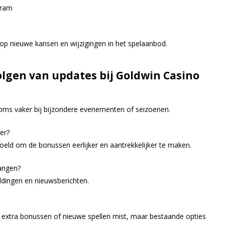
gram
op nieuwe kansen en wijzigingen in het spelaanbod.
olgen van updates bij Goldwin Casino
oms vaker bij bijzondere evenementen of seizoenen.
er?
doeld om de bonussen eerlijker en aantrekkelijker te maken.
vangen?
ldingen en nieuwsberichten.
extra bonussen of nieuwe spellen mist, maar bestaande opties