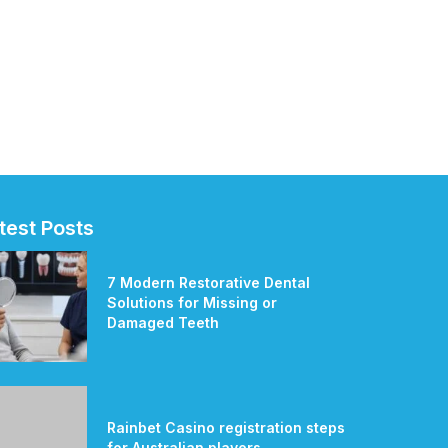
test Posts
7 Modern Restorative Dental
Solutions for Missing or
Damaged Teeth
Rainbet Casino registration steps
for Australian players