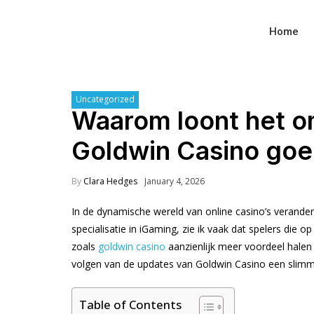
Home
Uncategorized
Waarom loont het o
Goldwin Casino goe
By
Clara Hedges
January 4, 2026
In de dynamische wereld van online casino’s verandert
specialisatie in iGaming, zie ik vaak dat spelers die o
zoals
goldwin casino
aanzienlijk meer voordeel halen 
volgen van de updates van Goldwin Casino een slimme 
Table of Contents